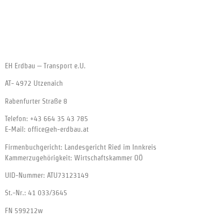
EH Erdbau – Transport e.U.
AT- 4972 Utzenaich
Rabenfurter Straße 8
Telefon: +43 664 35 43 785
E-Mail: office@eh-erdbau.at
Firmenbuchgericht: Landesgericht Ried im Innkreis
Kammerzugehörigkeit: Wirtschaftskammer OÖ
UID-Nummer: ATU73123149
St.-Nr.: 41 033/3645
FN 599212w